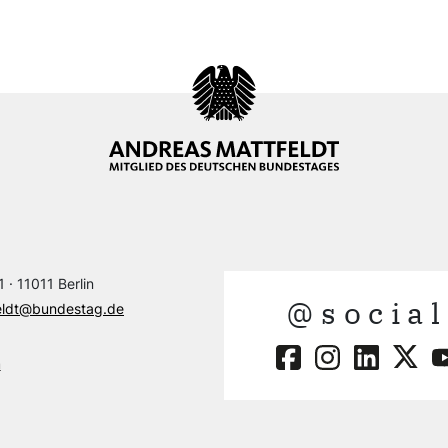
 · 11011 Berlin
@social
eldt@bundestag.de
m