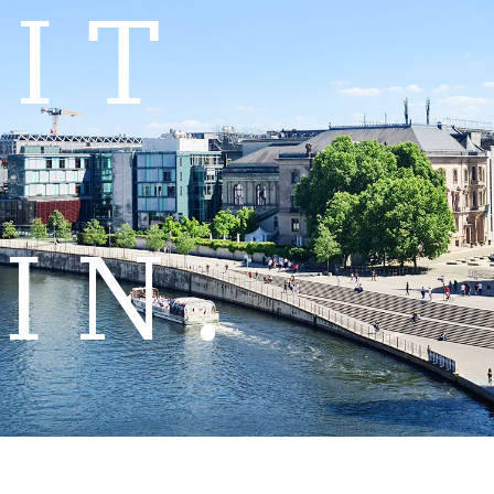
IT
IN.