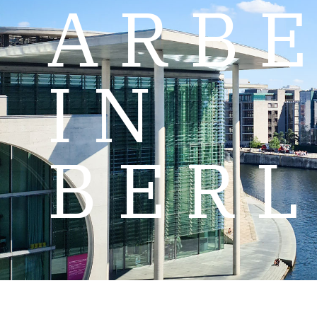
ARBE
IN
BERL