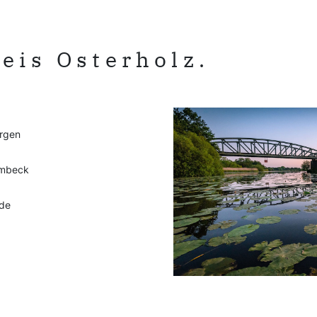
eis Osterholz.
rgen
rmbeck
de