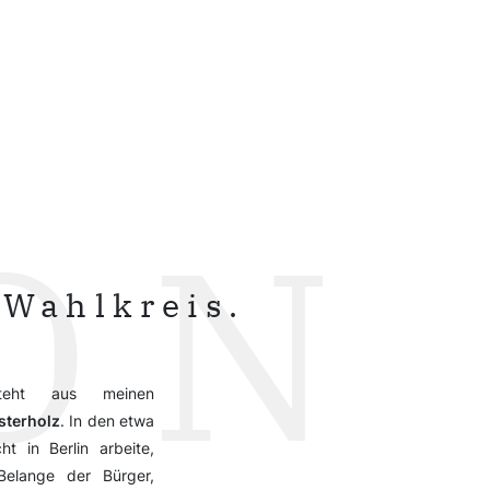
ON
 Wahlkreis.
teht aus meinen
sterholz
. In den etwa
t in Berlin arbeite,
elange der Bürger,