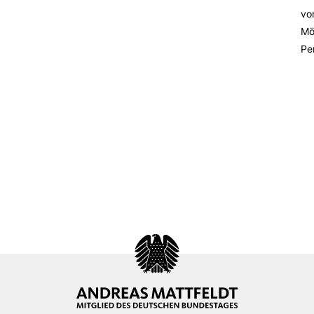
vo
Mö
Pe