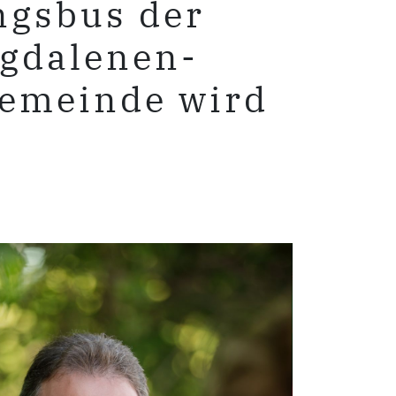
gsbus der
gdalenen-
emeinde wird
t