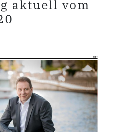
g aktuell vom
20
r ne