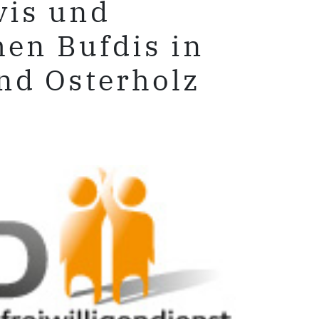
vis und
en Bufdis in
nd Osterholz