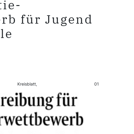
ie-
rb für Jugend
le
r Kreisblatt, 01