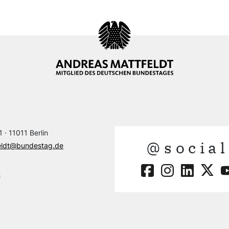
 · 11011 Berlin
@social
eldt@bundestag.de
m