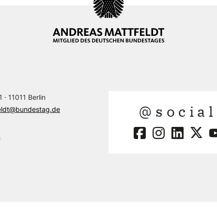
 · 11011 Berlin
@social
eldt@bundestag.de
m