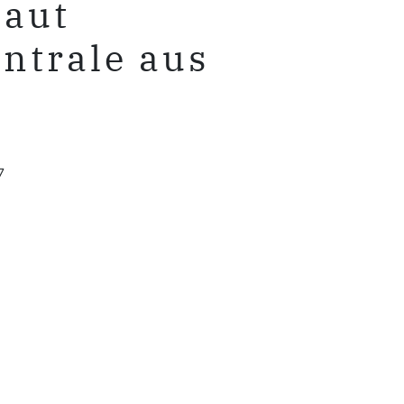
baut
ntrale aus
7