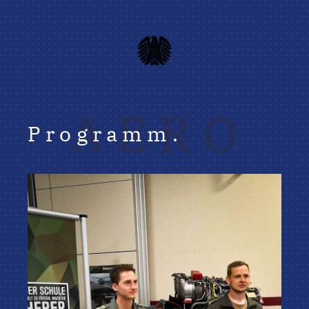
AERO
Programm.