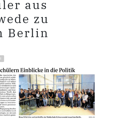
ler aus
wede zu
n Berlin
l