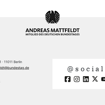
 · 11011 Berlin
@social
eldt@bundestag.de
m