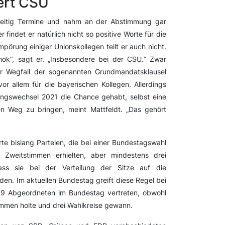
iert CSU
weitig Termine und nahm an der Abstimmung gar
er findet er natürlich nicht so positive Worte für die
pörung einiger Unionskollegen teilt er auch nicht.
Amok“, sagt er. „Insbesondere bei der CSU.“ Zwar
er Wegfall der sogenannten Grundmandatsklausel
r allem für die bayerischen Kollegen. Allerdings
ngswechsel 2021 die Chance gehabt, selbst eine
n Weg zu bringen, meint Mattfeldt. „Das gehört
te bislang Parteien, die bei einer Bundestagswahl
 Zweitstimmen erhielten, aber mindestens drei
ass sie bei der Verteilung der Sitze auf die
den. Im aktuellen Bundestag greift diese Regel bei
t 39 Abgeordneten im Bundestag vertreten, obwohl
timmen holte und drei Wahlkreise gewann.