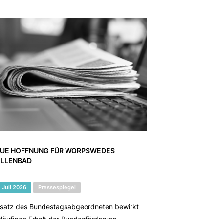
UE HOFFNUNG FÜR WORPSWEDES
LLENBAD
. Juli 2026
Pressespiegel
nsatz des Bundestagsabgeordneten bewirkt
rläufigen Erhalt der Bundesförderung –