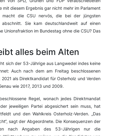
en von SPD, Grünen und FDP verabschiedeten
e mit diesem Ergebnis gar nicht mehr im Parlament
 macht die CSU nervös, die bei der jüngsten
abschnitt. Sie kam deutschlandweit auf einen
ine Unionsfraktion im Bundestag ohne die CSU? Das
ibt alles beim Alten
t sich der 53-Jährige aus Langwedel indes keine
chnet: Auch nach dem am Freitag beschlossenen
 2021 als Direktkandidat für Osterholz und Verden
Genau wie 2017, 2013 und 2009.
 beschlossene Regel, wonach jedes Direktmandat
der jeweiligen Partei abgesichert sein muss, hat
feldt und den Wahlkreis Osterholz-Verden. „Das
nicht“, sagt der Abgeordnete. Die Konsequenzen der
men nach Angaben des 53-Jährigen nur die