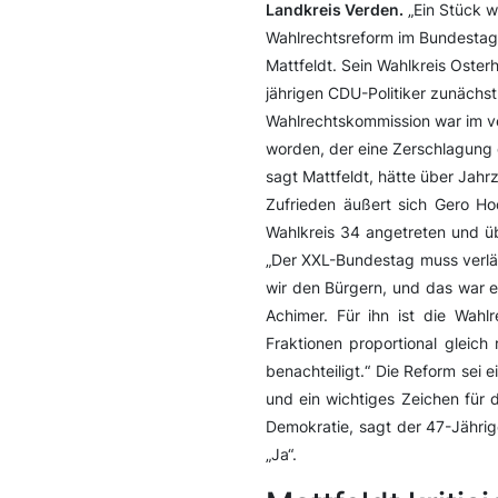
Landkreis Verden.
„Ein Stück w
Wahlrechtsreform im Bundestag
Mattfeldt. Sein Wahlkreis Osterh
jährigen CDU-Politiker zunächst
Wahlrechtskommission war im ve
worden, der eine Zerschlagung 
sagt Mattfeldt, hätte über Jahr
Zufrieden äußert sich Gero Hoc
Wahlkreis 34 angetreten und ü
„Der XXL-Bundestag muss verläs
wir den Bürgern, und das war e
Achimer. Für ihn ist die Wahl
Fraktionen proportional gleic
benachteiligt.“ Die Reform sei e
und ein wichtiges Zeichen für 
Demokratie, sagt der 47-Jährig
„Ja“.