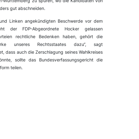
n-Württemberg zu spüren, wo die Kandidaten von
ders gut abschneiden.
n und Linken angekündigten Beschwerde vor dem
sieht der FDP-Abgeordnete Hocker gelassen
arteien rechtliche Bedenken haben, gehört die
rke unseres Rechtsstaates dazu“, sagt
tet, dass auch die Zerschlagung seines Wahlkreises
nte, sollte das Bundesverfassungsgericht die
form teilen.