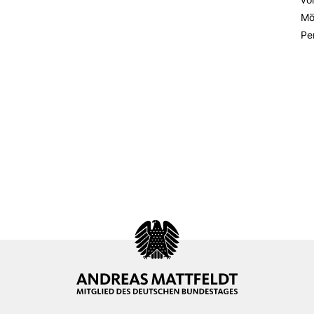
Mö
Pe